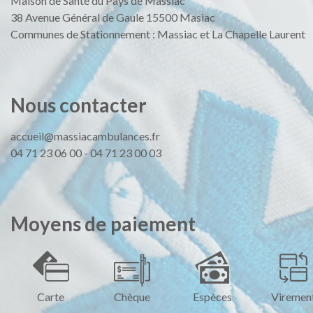
Maison de Santé du Pays de Massiac
38 Avenue Général de Gaule 15500 Masiac
Communes de Stationnement : Massiac et La Chapelle Laurent
Nous
contacter
accueil@massiacambulances.fr
04 71 23 06 00
-
04 71 23 00 03
Moyens
de
paiement
Carte
Chèque
Espèces
Viremen