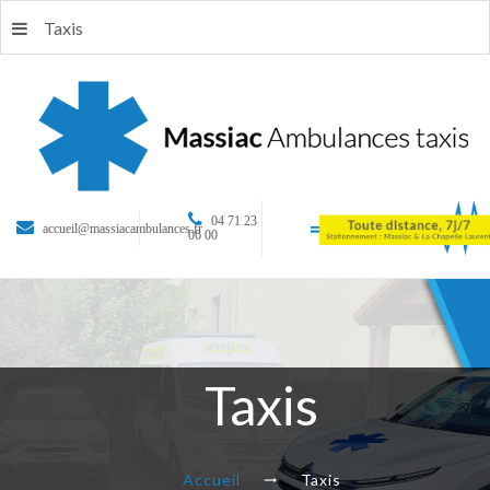
Taxis
04 71 23
accueil@massiacambulances.fr
06 00
Taxis
Accueil
Taxis