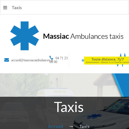
Taxis
04 71 23
accueil@massiacambulances.fr
06 00
Taxis
Accueil
Taxis