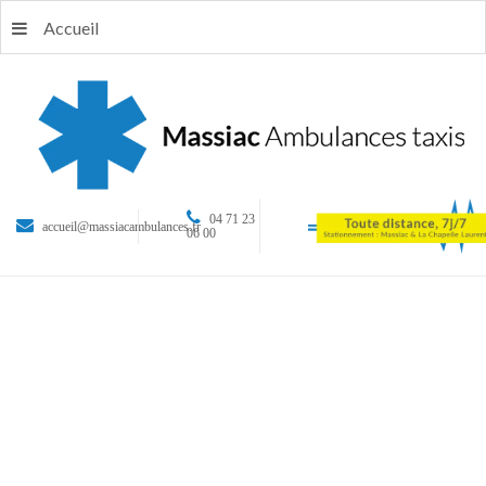
Accueil
04 71 23
accueil@massiacambulances.fr
06 00